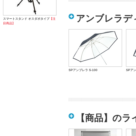
アンブレラディ
スマートスタンド オスダボタイプ
【注
目商品】
SPアンブレラ S-100
SPアン
【商品】のラ
ICアンブレラ シルバー G100