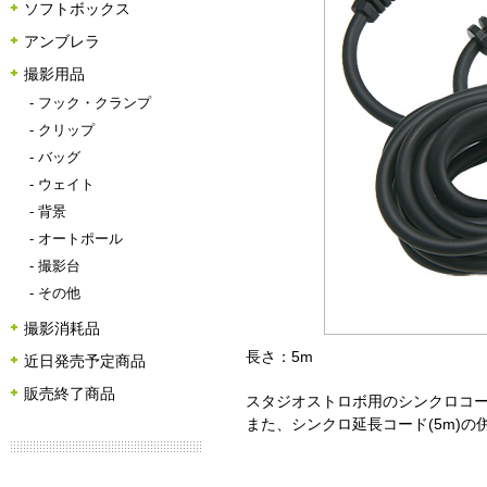
ソフトボックス
アンブレラ
撮影用品
-
フック・クランプ
-
クリップ
-
バッグ
-
ウェイト
-
背景
-
オートポール
-
撮影台
-
その他
撮影消耗品
長さ：5m
近日発売予定商品
販売終了商品
スタジオストロボ用のシンクロコ
また、シンクロ延長コード(5m)の