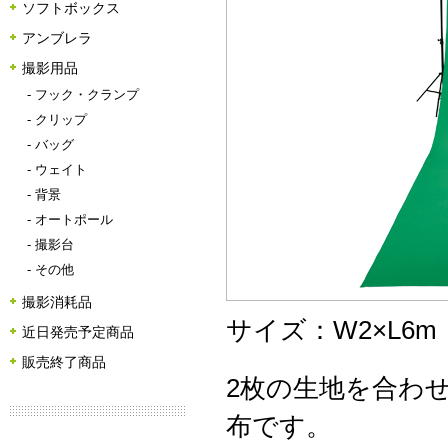
ソフトボックス
アンブレラ
撮影用品
-
フック・クランプ
-
クリップ
-
バッグ
-
ウェイト
-
背景
-
オートポール
-
撮影台
-
その他
撮影消耗品
サイズ：W2×L6m
近日発売予定商品
販売終了商品
2枚の生地を合わ
布です。