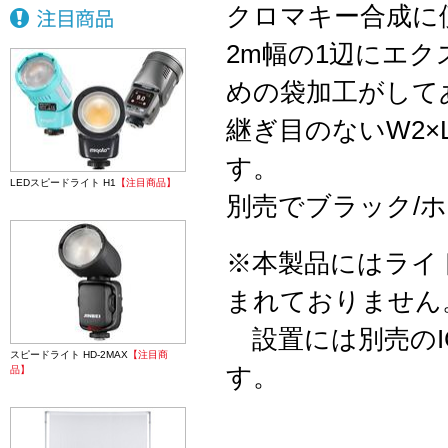
クロマキー合成に
2m幅の1辺にエ
めの袋加工がして
継ぎ目のないW2
す。
LEDスピードライト H1
【注目商品】
別売でブラック/
※本製品にはライ
まれておりません
設置には別売のI
スピードライト HD-2MAX
【注目商
す。
品】