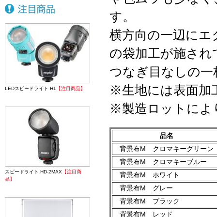
す。
横方向の一辺にエ
の袋加工が施され
つなぎ目なしの一
※生地には表面加
LEDスピードライト H1
【注目商品】
※製造ロットによ
品名
背景布M クロマキーグリー
背景布M クロマキーブルー
スピードライト HD-2MAX
【注目商
背景布M ホワイト
品】
背景布M グレー
背景布M ブラック
背景布M レッド