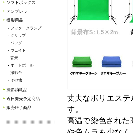
ソフトボックス
アンブレラ
撮影用品
-
フック・クランプ
-
クリップ
-
バッグ
-
ウェイト
-
背景
-
オートポール
-
撮影台
-
その他
撮影消耗品
丈夫なポリエステ
近日発売予定商品
す。
販売終了商品
高温で染色された
や色ムラも少なく