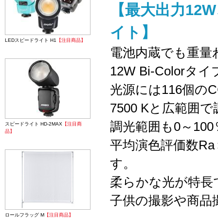
【最大出力12W、
イト】
LEDスピードライト H1
【注目商品】
電池内蔵でも重量わ
12W Bi-Colo
光源には116個のC
7500 Kと広範囲
調光範囲も0～10
スピードライト HD-2MAX
【注目商
品】
平均演色評価数Ra
す。
柔らかな光が特長
子供の撮影や商品
ロールフラッグ M
【注目商品】