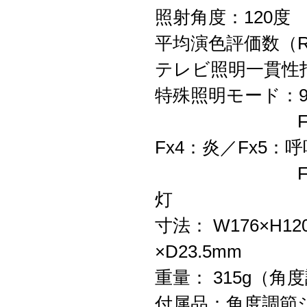
照射角度：120度
平均演色評価数（R
テレビ照明一貫性指
特殊照明モード：9
Fx1：TV／
Fx4：炎／Fx
Fx7：ヘッド
灯
寸法： W176×H
×D23.5mm
重量： 315g（角
付属品：角度調節シュ