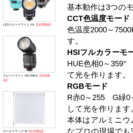
基本動作は3つの
CCT色温度モード
LEDスピードライト H1
【注目商品】
色温度2000～75
す。
HSIフルカラーモ
HUE色相0～359°
て光を作ります。
スピードライト HD-2MAX
【注目商
品】
RGBモード
R赤0～255 G緑0
して光を作ります
本体はアルミニウ
なプロの現場でも
ロールフラッグ M
【注目商品】