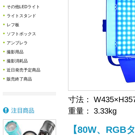
その他LEDライト
ライトスタンド
レフ板
ソフトボックス
アンブレラ
撮影用品
撮影消耗品
近日発売予定商品
販売終了商品
寸法： W435×H35
重量： 3.33kg
【80W、RG