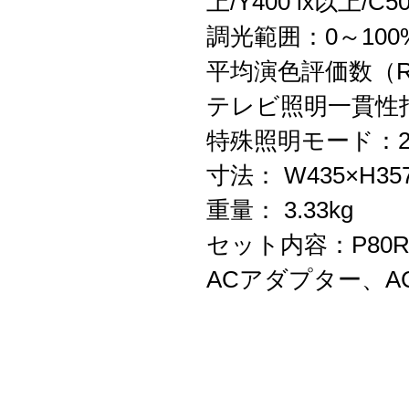
上/Y400 lx以上/
調光範囲：0～100
平均演色評価数（R
テレビ照明一貫性指
特殊照明モード：2
寸法： W435×H35
重量： 3.33kg
セット内容：P80
ACアダプター、A