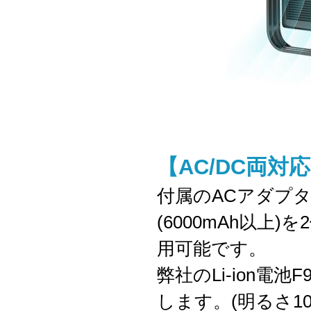
【AC/DC両対
付属のACアダプ
(6000mAh以
用可能です。
弊社のLi-ion電池
します。(明るさ10