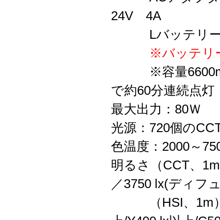
24V 4A
Lバッテリー(NP
※バッテリ
※容量6600mAh
で約60分連続点灯
最大出力：80Ｗ
光源：720個のCC
色温度：2000～750
明るさ（CCT、1m、
／3750 lx(ディ
（HSI、1m）：R80