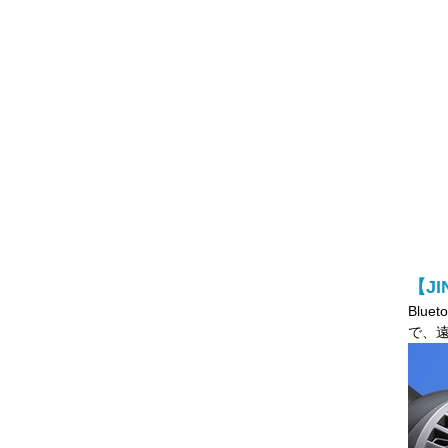
【J
Blu
で、