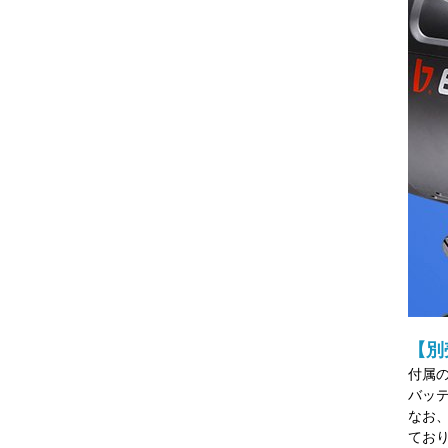
【別
付属の
バッ
なお
てお