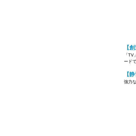
【創
「T
ード
【静
強力