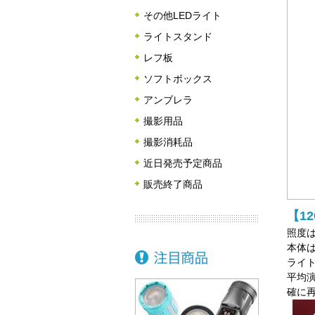
その他LEDライト
ライトスタンド
レフ板
ソフトボックス
アンブレラ
撮影用品
撮影消耗品
近日発売予定商品
販売終了商品
【1
照度は
本体は
ライ
平均演
確に