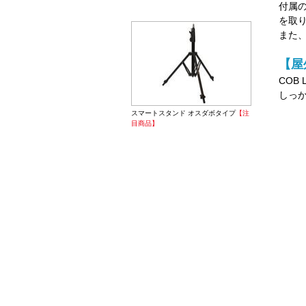
付属
を取
また
【屋
COB
しっ
スマートスタンド オスダボタイプ
【注
目商品】