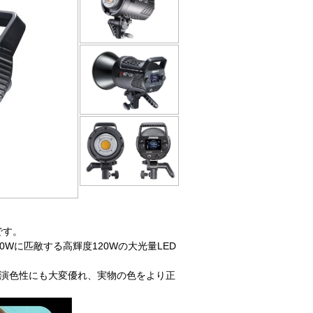
です。
0Wに匹敵する高輝度120Wの大光量LED
上と演色性にも大変優れ、実物の色をより正