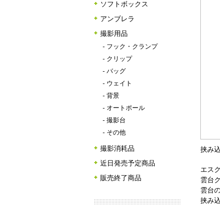
ソフトボックス
アンブレラ
撮影用品
-
フック・クランプ
-
クリップ
-
バッグ
-
ウェイト
-
背景
-
オートポール
-
撮影台
-
その他
撮影消耗品
挟み込
近日発売予定商品
エスク
販売終了商品
雲台
雲台の
挟み