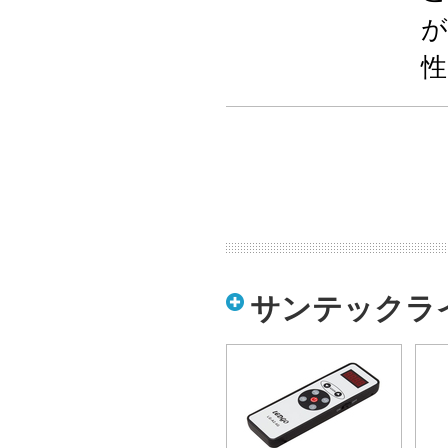
が
性
サンテックライ