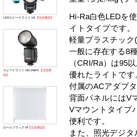
Hi-Ra白色LED
LEDスピードライト H1
【注目商品】
イトタイプです。
軽量プラスチック(
一般に存在する8
（CRI/Ra）は9
スピードライト HD-2MAX
【注目商
優れたライトです
品】
付属のACアダプタ
背面パネルにはV
Vマウントタイプ
便利です。
ロールフラッグ M
【注目商品】
また、照光デジタ