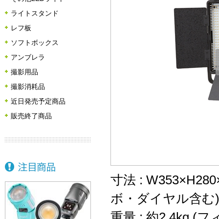
ライトスタンド
レフ板
ソフトボックス
アンブレラ
撮影用品
撮影消耗品
近日発売予定商品
販売終了商品
寸法 : W353×H28
ボ・ダイヤル含む
重量 : 約2.4kg 