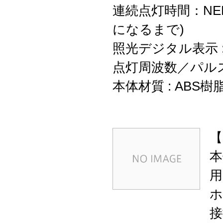
連続点灯時間：NEP 
になるまで)
照光デジタル表示 
点灯周波数／パルス幅 : 
本体材質 : ABS樹
【
本
用
ホ
接