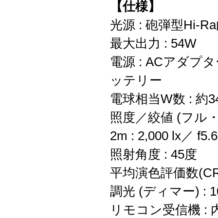
【仕様】
光源 : 砲弾型Hi-R
最大出力 : 54W
電源 : ACアダプタ
ッテリー
電球相当W数 : 約3
照度／絞値 (フル・
2m : 2,000 lx／ f5.
照射角度 : 45度
平均演色評価数(CRI/
調光 (ディマー) : 
リモコン受信機 : 