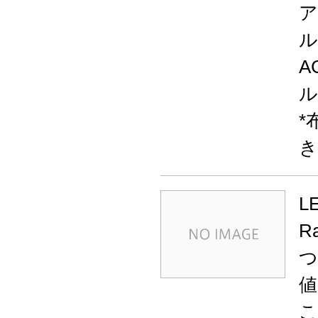
ア
ル
A
ル
*
き
L
R
つ
値
こ