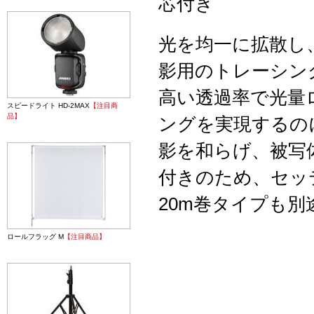
芯付き
光を均一に拡散し
影用のトレーシン
高い透過率で光量
スピードライト HD-2MAX
【注目商
品】
ングを実現するのに
影を和らげ、被写
付きのため、セッ
20m巻タイプも
ロールフラッグ M
【注目商品】