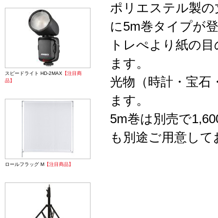
ポリエステル製の
に5m巻タイプが
トレぺより紙の目
ます。
スピードライト HD-2MAX
【注目商
光物（時計・宝石
品】
ます。
5m巻は別売で1,
も別途ご用意して
ロールフラッグ M
【注目商品】