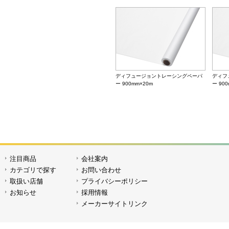
ICトレペアームB 30cm
ディフュージョントレーシングペーパ
ディフ
ー 900mm×20m
ー 90
注目商品
会社案内
クリスタルDフィルム 1,250mm×5m
クリスタ
カテゴリで探す
お問い合わせ
取扱い店舗
プライバシーポリシー
お知らせ
採用情報
メーカーサイトリンク