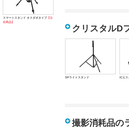
スマートスタンド オスダボタイプ
【注
目商品】
クリスタルDフ
SPライトスタンド
ICエ
撮影消耗品の
SPカメラ大小ダボ
ICト