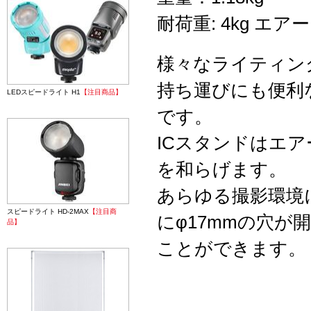
耐荷重: 4kg エ
様々なライティン
持ち運びにも便利
LEDスピードライト H1
【注目商品】
です。
ICスタンドはエ
を和らげます。
あらゆる撮影環境
スピードライト HD-2MAX
【注目商
にφ17mmの穴
品】
ことができます。