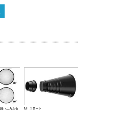
用ハニカムセ
MII スヌート