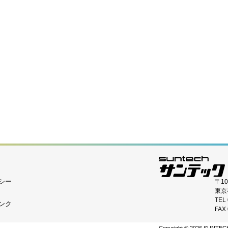
トバッテリーハンドル
ワイヤレストリガー TR-Q8
ワイヤレストリガー TR-
【SONY専用タイプ】
トリガー TR-Q7II（S）
ワイヤレストリガー TR-Q7
ワイヤレストリガー TR-Q
Y専用タイプ】
シー
〒10
東京
TEL 
ンク
FAX 
トリガー TR-V6II
ワイヤレスレシーバー TR-RV
ホットシューアダプター