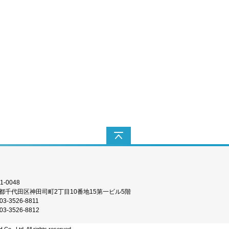
Q8（S）
ワイヤレストリガー TR-Q7II
6II
ワイヤレストリガー TR-Q6II（S）
【SONY専用タイプ】
1-0048
都千代田区神田司町2丁目10番地15第一ビル5階
03-3526-8811
03-3526-8812
 S
Bowensアダプター