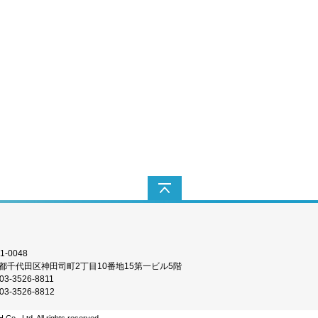
Q8（S）
ワイヤレストリガー TR-Q7II
6II
ワイヤレストリガー TR-Q6II（S）
【SONY専用タイプ】
1-0048
都千代田区神田司町2丁目10番地15第一ビル5階
03-3526-8811
03-3526-8812