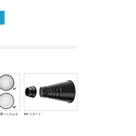
用ハニカムセ
MII スヌート