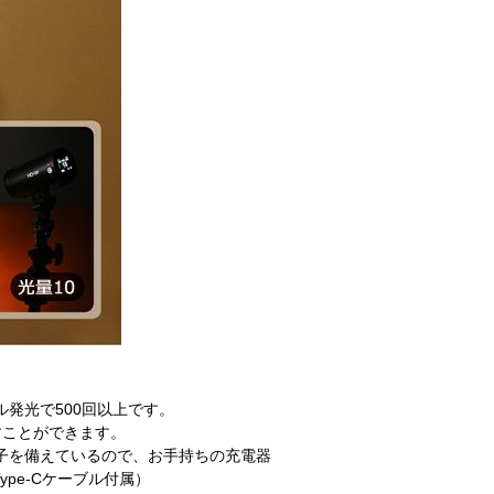
】
ル発光で500回以上です。
すことができます。
端子を備えているので、お手持ちの充電器
pe-Cケーブル付属）