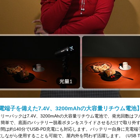
電端子を備えた7.4V、3200mAhの大容量リチウム電池
リーパックは7.4V、3200mAhの大容量リチウム電池で、発光回数はフ
も簡単で、底面のバッテリー脱着ボタンをスライドさせるだけで取り外
間は約140分でUSB-PD充電にも対応します。バッテリー自身に充電
しながら使用することも可能で、屋内外を問わず活躍します。（USB Ty