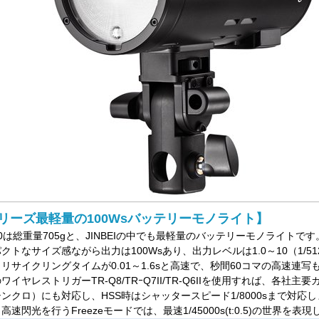
リーズ最軽量の100Wsバッテリーモノライト】
00は総重量705gと、JINBEIの中でも最軽量のバッテリーモノライトです
クトなサイズ感ながら出力は100Wsあり、出力レベルは1.0～10（1/51
リサイクリングタイムが0.01～1.6sと高速で、秒間60コマの高速連
ワイヤレストリガーTR-Q8/TRｰQ7II/TR-Q6IIを使用すれば、各社
ンクロ）にも対応し、HSS時はシャッタースピード1/8000sまで対応
高速閃光を行うFreezeモードでは、最速1/45000s(t:0.5)の世界を表