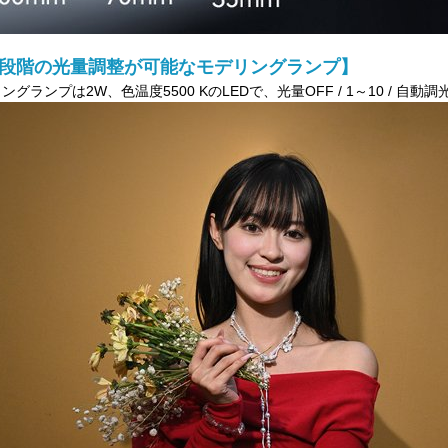
0段階の光量調整が可能なモデリングランプ】
ングランプは2W、色温度5500 KのLEDで、光量OFF / 1～10 /