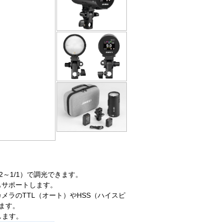
。
2～1/1）で調光できます。
写もサポートします。
主要カメラのTTL（オート）やHSS（ハイスピ
します。
現します。