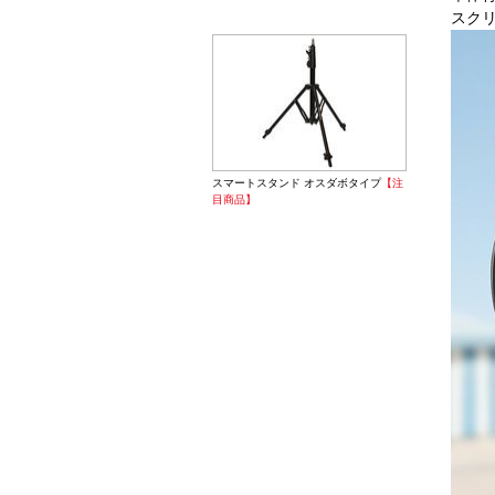
スク
スマートスタンド オスダボタイプ
【注
目商品】