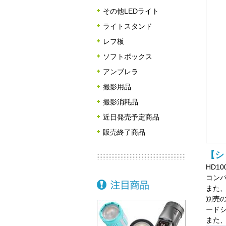
その他LEDライト
ライトスタンド
レフ板
ソフトボックス
アンブレラ
撮影用品
撮影消耗品
近日発売予定商品
販売終了商品
【シ
HD1
コンパ
また、
別売の
ードシ
また、