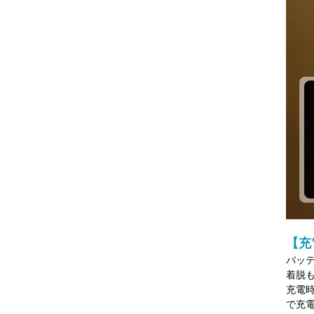
【充
バッテ
着脱
充電時
で充電