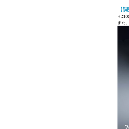
【調
HD10
また