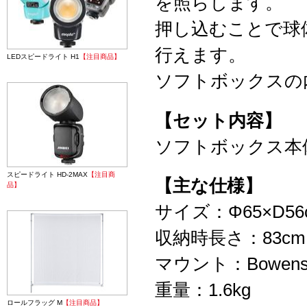
を照らします。
押し込むことで球
行えます。
LEDスピードライト H1
【注目商品】
ソフトボックスの
【セット内容】
ソフトボックス本
スピードライト HD-2MAX
【注目商
【主な仕様】
品】
サイズ：Φ65×D56
収納時長さ：83cm
マウント：Bowen
重量：1.6kg
ロールフラッグ M
【注目商品】