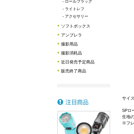
-
ロールフラッグ
-
ライトレフ
-
アクセサリー
ソフトボックス
アンブレラ
撮影用品
撮影消耗品
近日発売予定商品
販売終了商品
サイズ
SP
生地
※フ