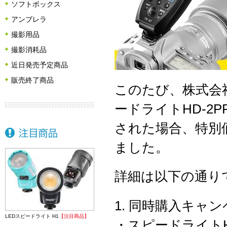
ソフトボックス
アンブレラ
撮影用品
撮影消耗品
近日発売予定商品
販売終了商品
このたび、株式会社
ードライトHD-2
された場合、特別
ました。
詳細は以下の通り
1. 同時購入キャ
LEDスピードライト H1
【注目商品】
・
スピードライトH