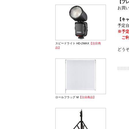
【プ
お買
【キ
予定
※予定
ご利
スピードライト HD-2MAX
【注目商
品】
どう
ロールフラッグ M
【注目商品】